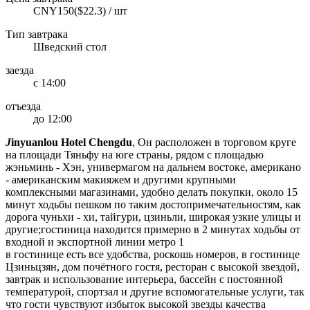
CNY150($22.3) / шт
Тип завтрака
Шведский стол
заезда
с 14:00
отъезда
до 12:00
J
inyuanlou Hotel Chengdu
, Он расположен в торговом круге
на площади Тяньфу на юге страны, рядом с площадью
жэньминь - Хэн, универмагом на дальнем востоке, американо
- американским макияжем и другими крупными
комплексными магазинами, удобно делать покупки, около 15
минут ходьбы пешком по таким достопримечательностям, как
дорога чуньхи - хи, тайгури, цзиньли, широкая узкие улицы и
другие;гостиница находится примерно в 2 минутах ходьбы от
входной и экспортной линии метро 1
в гостинице есть все удобства, роскошь номеров, в гостинице
Цзиньцзян, дом почётного гостя, ресторан с высокой звездой,
завтрак и использование интерьера, бассейн с постоянной
температурой, спортзал и другие вспомогательные услуги, так
что гости чувствуют избыток высокой звезды качества