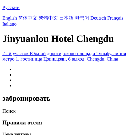
Русский
English
简体中文
繁體中文
日本語
한국어
Deutsch
Français
Italiano
Jinyuanlou Hotel Chengdu
2 - й участок Южной дороги, около площади Тяньфу, линия
метро 1, гостиница Цзиньцзян, б выход, Chengdu, China
забронировать
Поиск
Правила отеля
Цена завтрака