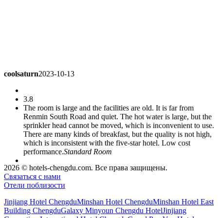
coolsaturn
2023-10-13
3.8
The room is large and the facilities are old. It is far from
Renmin South Road and quiet. The hot water is large, but the
sprinkler head cannot be moved, which is inconvenient to use.
There are many kinds of breakfast, but the quality is not high,
which is inconsistent with the five-star hotel. Low cost
performance.
Standard Room
2026 © hotels-chengdu.com. Все права защищены.
misdo
2023-09-21
Связаться с нами
Отели поблизости
4.8
Jinjiang Hotel Chengdu
Minshan Hotel Chengdu
Minshan Hotel East
The location is good. It's just the innermost part of the yard.
Building Chengdu
Galaxy Minyoun Chengdu Hotel
Jinjiang
It's not easy to find
Standard Room