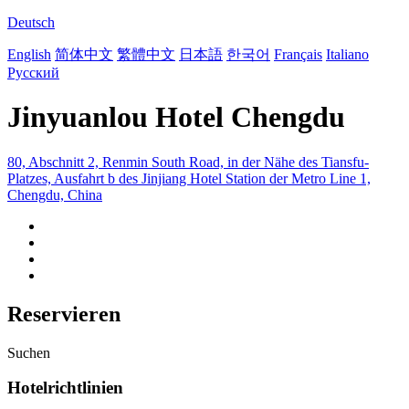
Deutsch
English
简体中文
繁體中文
日本語
한국어
Français
Italiano
Русский
Jinyuanlou Hotel Chengdu
80, Abschnitt 2, Renmin South Road, in der Nähe des Tiansfu-
Platzes, Ausfahrt b des Jinjiang Hotel Station der Metro Line 1,
Chengdu, China
Reservieren
Suchen
Hotelrichtlinien