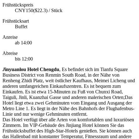
Frühstückspreis
CNY150($22.3) / Stück
Frühstücksart
Buffet
Anreise
ab 14:00
Abreise
bis 12:00
J
inyuanlou Hotel Chengdu
, Es befindet sich im Tianfu Square
Business District von Renmin South Road, in der Nähe von
Renheng Zhidi Platz, weit östlicher Kaufhaus, Meimei Licheng und
anderen umfangreichen Einkaufszentren. Es ist bequem zum
Einkaufen. Es ist etwa 15-Minuten zu Fuß von Chunxi Road,
Taiguli, Jinli, Kuanzhai Gasse und anderen malerischen Orten;Das
Hotel liegt etwa zwei Gehminuten vom Eingang und Ausgang der
Metro Line 1. Es liegt in der Nähe des Bahnhofs der Flughafenbus-
Linie und nur wenige Gehminuten entfernt.
Das Hotel verfügt über alle Arten von komfortablen und luxuriösen
Zimmern. Im VIP-Gebäude des Jinjiang Hotel können Sie das
Frühstücksbuffet des High-Star-Hotels genießen. Sie können auch
das Hallenbad mit konstanter Temperatur, Fitnessraum und andere