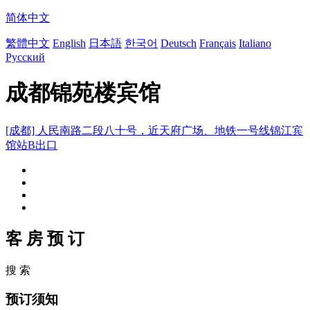
简体中文
繁體中文
English
日本語
한국어
Deutsch
Français
Italiano
Русский
成都锦苑楼宾馆
[成都] 人民南路二段八十号，近天府广场、地铁一号线锦江宾
馆站B出口
客 房 预 订
搜 索
预订须知