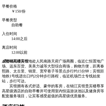
早餐价格
￥150/份
早餐类型
自助餐
入住时间
14:00之后
离店时间
12:00以前
成
都锦苑楼宾馆
地处人民南路天府广场商圈，临近仁恒置地广
场、远东百货、美美力诚等大型综合商场，购物方便，距离春
熙路、太古里、锦里、宽窄巷子等景点步行约15分钟；宾馆距
地铁1号线进出口约2分钟步行路程，临近机场巴士专线始发
站，步行可达。
宾馆拥有各式舒适、豪华的客房，在锦江宾馆贵宾楼尊享
高星级酒店的自助早餐并可使用室内恒温游泳池以及健身房等
配套服务项目，让宾客感受超值的高星级优质服务。